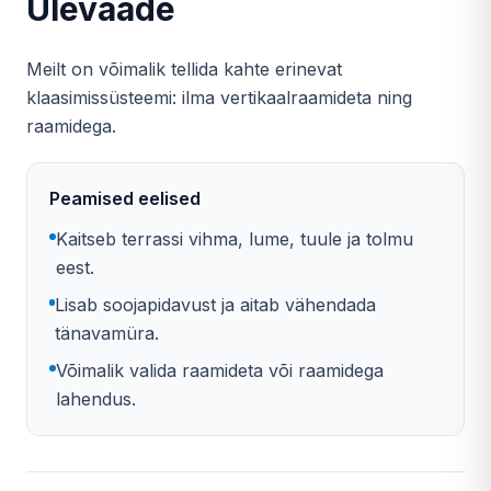
Ülevaade
Meilt on võimalik tellida kahte erinevat
klaasimissüsteemi: ilma vertikaalraamideta ning
raamidega.
Peamised eelised
Kaitseb terrassi vihma, lume, tuule ja tolmu
eest.
Lisab soojapidavust ja aitab vähendada
tänavamüra.
Võimalik valida raamideta või raamidega
lahendus.