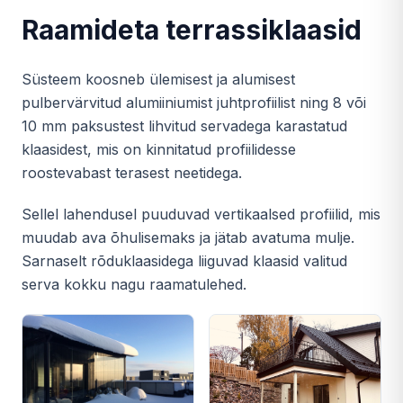
Raamideta terrassiklaasid
Süsteem koosneb ülemisest ja alumisest
pulbervärvitud alumiiniumist juhtprofiilist ning 8 või
10 mm paksustest lihvitud servadega karastatud
klaasidest, mis on kinnitatud profiilidesse
roostevabast terasest neetidega.
Sellel lahendusel puuduvad vertikaalsed profiilid, mis
muudab ava õhulisemaks ja jätab avatuma mulje.
Sarnaselt rõduklaasidega liiguvad klaasid valitud
serva kokku nagu raamatulehed.