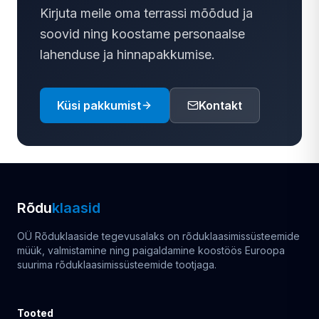
Kirjuta meile oma terrassi mõõdud ja
soovid ning koostame personaalse
lahenduse ja hinnapakkumise.
Küsi pakkumist
Kontakt
Rõdu
klaasid
OÜ Rõduklaaside tegevusalaks on rõduklaasimissüsteemide
müük, valmistamine ning paigaldamine koostöös Euroopa
suurima rõduklaasimissüsteemide tootjaga.
Tooted