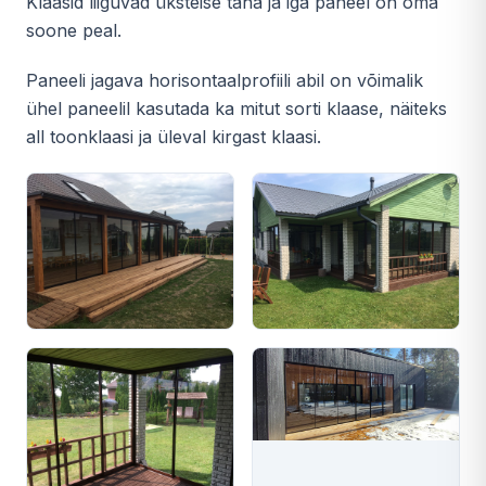
Klaasid liiguvad üksteise taha ja iga paneel on oma
soone peal.
Paneeli jagava horisontaalprofiili abil on võimalik
ühel paneelil kasutada ka mitut sorti klaase, näiteks
all toonklaasi ja üleval kirgast klaasi.