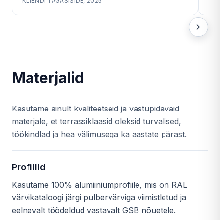
KLIENDI TAGASISIDE, 2025
KLI
Materjalid
Kasutame ainult kvaliteetseid ja vastupidavaid
materjale, et terrassiklaasid oleksid turvalised,
töökindlad ja hea välimusega ka aastate pärast.
Profiilid
Kasutame 100% alumiiniumprofiile, mis on RAL
värvikataloogi järgi pulbervärviga viimistletud ja
eelnevalt töödeldud vastavalt GSB nõuetele.