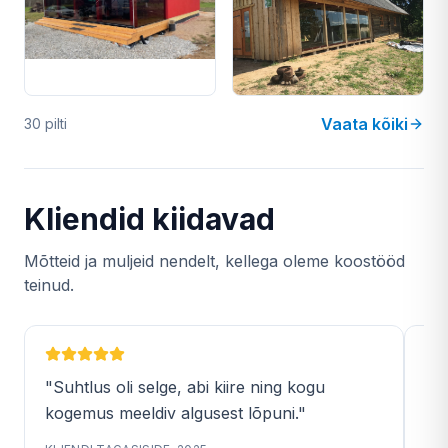
Vaata kõiki
30 pilti
Kliendid kiidavad
Mõtteid ja muljeid nendelt, kellega oleme koostööd
teinud.
"Suhtlus oli selge, abi kiire ning kogu
"Ig
kogemus meeldiv algusest lõpuni."
lõ