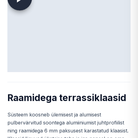
Raamidega terrassiklaasid
Süsteem koosneb ülemisest ja alumisest
pulbervärvitud soontega alumiiniumist juhtprofiilist
ning raamidega 6 mm paksusest karastatud klaasist.