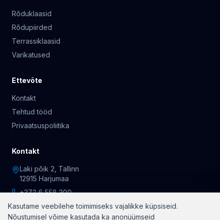
Rõduklaasid
Rõdupiirded
Terrassiklaasid
Varikatused
Ettevõte
Kontakt
Tehtud tööd
Privaatsuspoliitika
Kontakt
Laki põik 2, Tallinn
12915 Harjumaa
+372 6 558 300
Kasutame veebilehe toimimiseks vajalikke küpsiseid.
Nõustumisel võime kasutada ka anonüümseid