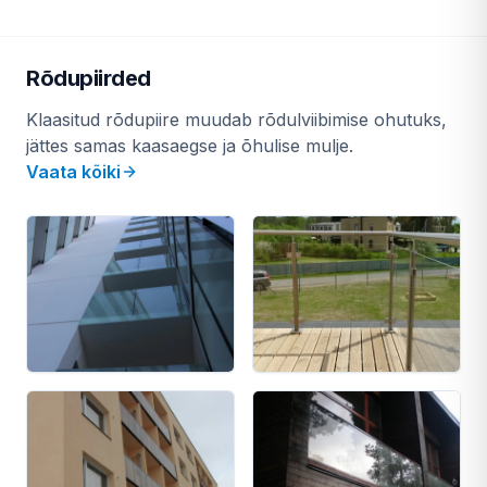
Rõdupiirded
Klaasitud rõdupiire muudab rõdulviibimise ohutuks,
jättes samas kaasaegse ja õhulise mulje.
Vaata kõiki