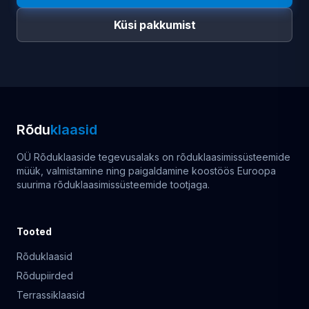
Küsi pakkumist
Rõdu
klaasid
OÜ Rõduklaaside tegevusalaks on rõduklaasimissüsteemide
müük, valmistamine ning paigaldamine koostöös Euroopa
suurima rõduklaasimissüsteemide tootjaga.
Tooted
Rõduklaasid
Rõdupiirded
Terrassiklaasid