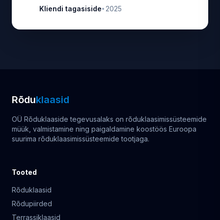
Kliendi tagasiside
2025
•
Rõdu
klaasid
OÜ Rõduklaaside tegevusalaks on rõduklaasimissüsteemide
müük, valmistamine ning paigaldamine koostöös Euroopa
suurima rõduklaasimissüsteemide tootjaga.
Tooted
Rõduklaasid
Rõdupiirded
Terrassiklaasid