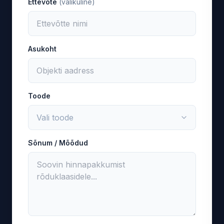
Ettevõte
(valikuline)
Asukoht
Toode
Sõnum / Mõõdud