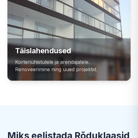
Täislahendused
Korteriühistutele ja arendajatele.
Renoveerimine ning uued projektid.
Miks eelistada Rõduklaasid