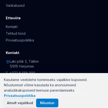
Varikatused
Ettevõte
Kontakt
Tehtud tööd
Privaatsuspoliitika
Kontakt
Laki põik 2, Tallinn
12915 Harjumaa
+372 6 558 300
Kasutame veebilehe toimimiseks vajalikke küpsiseid.
Nõustumisel võime kasutada ka anonüümseid
analüütikaküpsiseid teenuse parendamiseks.
© 2026 OÜ Rõduklaasid. Kõik õigused kaitstud.
Privaatsuspoliitika
Ainult vajalikud
Nõustun