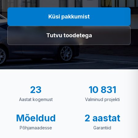
Küsi pakkumist
Tutvu toodetega
23
10 831
Aastat kogemust
Valminud projekti
Mõeldud
2 aastat
Põhjamaadesse
Garantiid