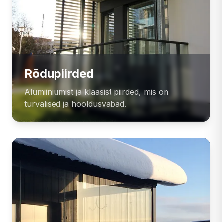
Rõdupiirded
Alumiiniumist ja klaasist piirded, mis on
turvalised ja hooldusvabad.