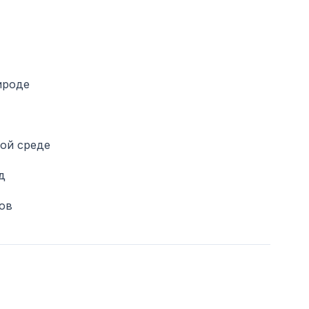
ироде
лой среде
д
ов