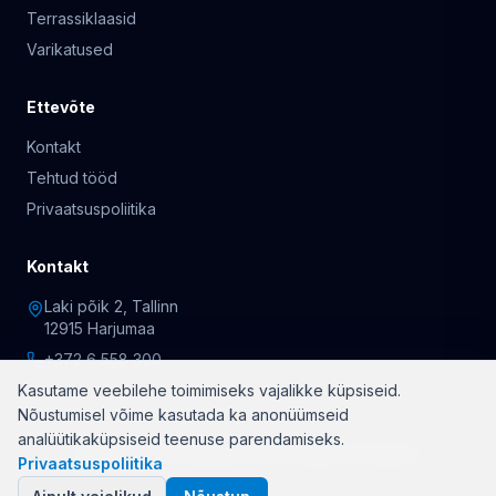
Terrassiklaasid
Varikatused
Ettevõte
Kontakt
Tehtud tööd
Privaatsuspoliitika
Kontakt
Laki põik 2, Tallinn
12915 Harjumaa
+372 6 558 300
Kasutame veebilehe toimimiseks vajalikke küpsiseid.
Nõustumisel võime kasutada ka anonüümseid
analüütikaküpsiseid teenuse parendamiseks.
© 2026 OÜ Rõduklaasid. Kõik õigused kaitstud.
Privaatsuspoliitika