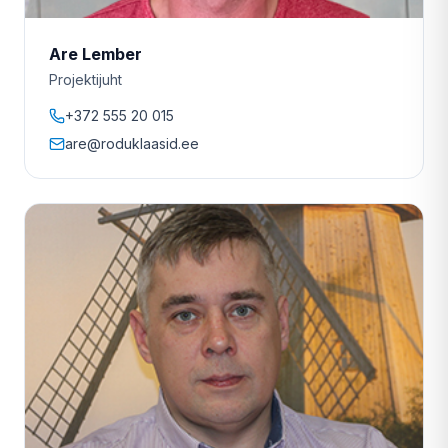
Are Lember
Projektijuht
+372 555 20 015
are@roduklaasid.ee