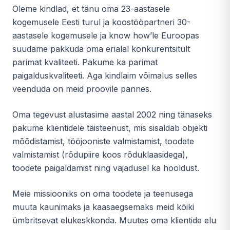
Oleme kindlad, et tänu oma 23-aastasele
kogemusele Eesti turul ja koostööpartneri 30-
aastasele kogemusele ja know how’le Euroopas
suudame pakkuda oma erialal konkurentsitult
parimat kvaliteeti. Pakume ka parimat
paigalduskvaliteeti. Aga kindlaim võimalus selles
veenduda on meid proovile pannes.
Oma tegevust alustasime aastal 2002 ning tänaseks
pakume klientidele täisteenust, mis sisaldab objekti
mõõdistamist, tööjooniste valmistamist, toodete
valmistamist (rõdupiire koos rõduklaasidega),
toodete paigaldamist ning vajadusel ka hooldust.
Meie missiooniks on oma toodete ja teenusega
muuta kaunimaks ja kaasaegsemaks meid kõiki
ümbritsevat elukeskkonda. Muutes oma klientide elu