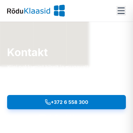
Kontakt
Küsi pakkumist kiirelt ja mugavalt meie
päringuvormi kaudu või võta meiega otse
ühendust.
+372 6 558 300
Helista
info@roduklaasid.ee
Kirjuta