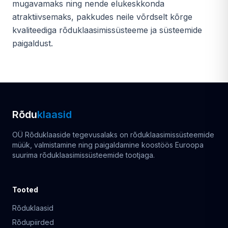
mugavamaks ning nende elukeskkonda
atraktiivsemaks, pakkudes neile võrdselt kõrge
kvaliteediga rõduklaasimissüsteeme ja süsteemide
paigaldust.
Rõdu
klaasid
OÜ Rõduklaaside tegevusalaks on rõduklaasimissüsteemide
müük, valmistamine ning paigaldamine koostöös Euroopa
suurima rõduklaasimissüsteemide tootjaga.
Tooted
Rõduklaasid
Rõdupiirded